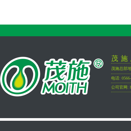
茂施
茂施总部
电话: 056
公司官网: htt