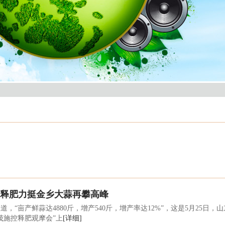
控释肥力挺金乡大蒜再攀高峰
，“亩产鲜蒜达4880斤，增产540斤，增产率达12%”，这是5月25
年茂施控释肥观摩会”上
[详细]